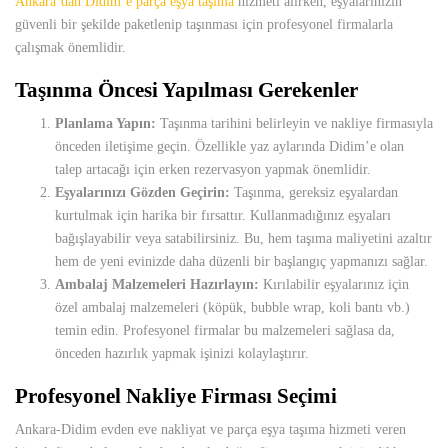
Ankara’dan Didim’e parça eşya taşıma
hizmeti alırken, eşyalarınızın
güvenli bir şekilde paketlenip taşınması için profesyonel firmalarla
çalışmak önemlidir.
Taşınma Öncesi Yapılması Gerekenler
Planlama Yapın:
Taşınma tarihini belirleyin ve nakliye firmasıyla
önceden iletişime geçin. Özellikle yaz aylarında Didim’e olan
talep artacağı için erken rezervasyon yapmak önemlidir.
Eşyalarınızı Gözden Geçirin:
Taşınma, gereksiz eşyalardan
kurtulmak için harika bir fırsattır. Kullanmadığınız eşyaları
bağışlayabilir veya satabilirsiniz. Bu, hem taşıma maliyetini azaltır
hem de yeni evinizde daha düzenli bir başlangıç yapmanızı sağlar.
Ambalaj Malzemeleri Hazırlayın:
Kırılabilir eşyalarınız için
özel ambalaj malzemeleri (köpük, bubble wrap, koli bantı vb.)
temin edin. Profesyonel firmalar bu malzemeleri sağlasa da,
önceden hazırlık yapmak işinizi kolaylaştırır.
Profesyonel Nakliye Firması Seçimi
Ankara-Didim evden eve nakliyat ve parça eşya taşıma hizmeti veren