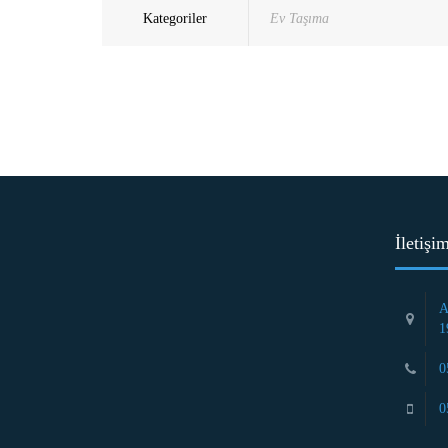
Kategoriler
Ev Taşıma
İletişi
A
1
0
0