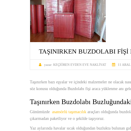
TAŞINIRKEN BUZDOLABI FIŞI
yazar:
KEÇIÖREN EVDEN EVE NAKLIYAT
11 ARAL
Taşınırken bazı eşyalar ve içindeki malzemeler ne olacak nası
söz konusu olduğunda Buzdolabı fişi araca yüklenme anı gelen
Taşınırken Buzdolabı Buzluğundak
Günümüzde
asansörlü taşımacılık
araçları olduğunda buzdola
çıkarmadan paketliyor ve o şekilde taşıyoruz.
Yaz aylarında havalar sıcak olduğundan buzlukta bulunan gıd