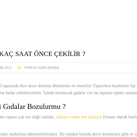
NAKLIY
 KAÇ SAAT ÖNCE ÇEKILIR ?
IK 2022
YORUM YAPILMAMIŞ
l taşınacak diye sorar dururuz.Bunlardan en önemlisi Taşınırken buzdolabı fişi 
e kadar çekilmeyebilir. İçinde bozulacak gıdalar var ise taşınma işlemi tamam
i Gıdalar Bozulurmu ?
bı taşıma çok zor değil aslında.
Ankara evden eve nakliyat
firması olarak buzl
aları muhafaza edemeyebilirsiniz. Bu yüzden buzluk,derin dondurucu gibi ev ale