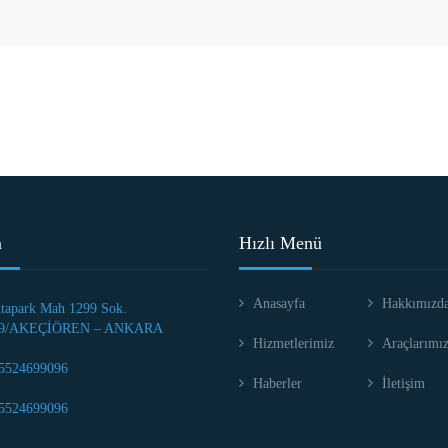
m
Hızlı Menü
Anasayfa
Hakkımızd
tapark Mah 1299 Sok.
9/AKEÇİÖREN – ANKARA
Hizmetlerimiz
Araçlarımı
5524699096
Haberler
İletişim
5524699096