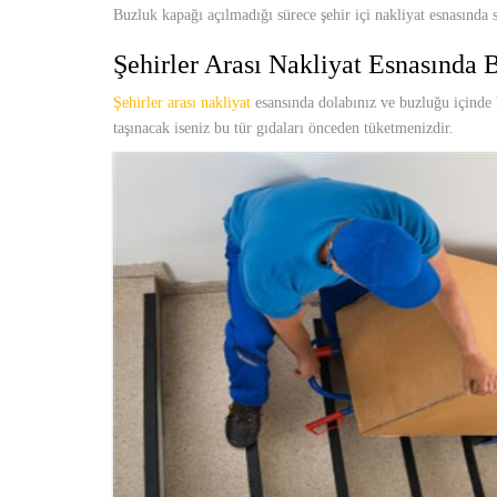
Buzluk kapağı açılmadığı sürece şehir içi nakliyat esnasında
Şehirler Arası Nakliyat Esnasında
Şehirler arası nakliyat
esansında dolabınız ve buzluğu içinde 
taşınacak iseniz bu tür gıdaları önceden tüketmenizdir.