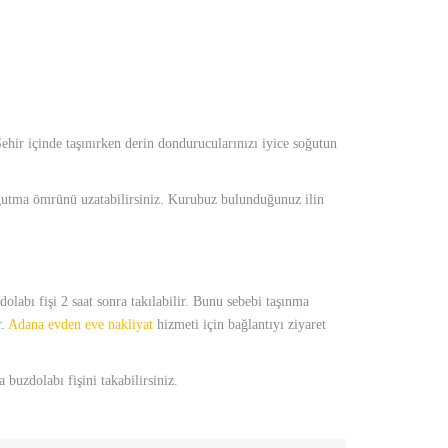
hir içinde taşınırken derin dondurucularınızı iyice soğutun
soğutma ömrünü uzatabilirsiniz. Kurubuz bulunduğunuz ilin
labı fişi 2 saat sonra takılabilir. Bunu sebebi taşınma
r.
Adana evden eve nakliyat
hizmeti için bağlantıyı ziyaret
uzdolabı fişini takabilirsiniz.