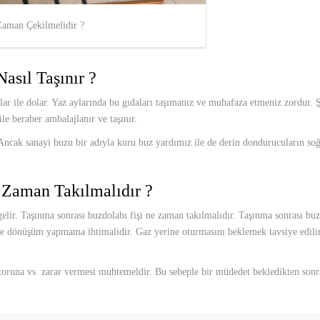
Zaman Çekilmelidir ?
asıl Taşınır ?
r ile dolar. Yaz aylarında bu gıdaları taşımanız ve muhafaza etmeniz zordur. Şe
le beraber ambalajlanır ve taşınır.
r. Ancak sanayi buzu bir adıyla kuru buz yardımız ile de derin dondurucuların 
 Zaman Takılmalıdır ?
ir. Taşınma sonrası buzdolabı fişi ne zaman takılmalıdır. Taşınma sonrası buzdo
ve dönüşüm yapmama ihtimalidir. Gaz yerine oturmasını beklemek tavsiye edili
runa vs zarar vermesi muhtemeldir. Bu sebeple bir müdedet bekledikten sonra b