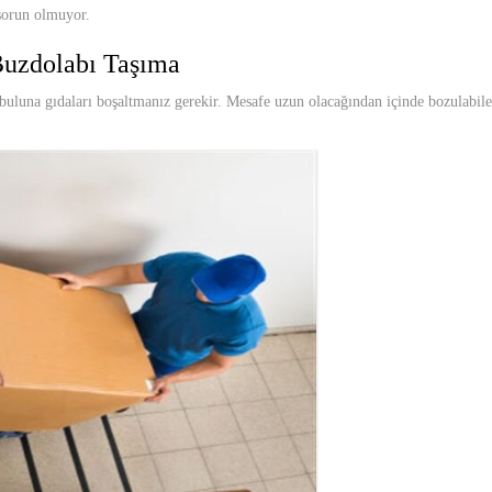
 sorun olmuyor.
 Buzdolabı Taşıma
buluna gıdaları boşaltmanız gerekir. Mesafe uzun olacağından içinde bozulabilec